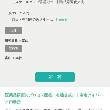
・（スケールアップ現場での）製造法最適化支援
第3G（CMC）
［more］
・原薬・中間体の製造ルー…
職種
研究開発 ＞富山
勤務地
富山 ＞本社
応 募
医薬品原薬のプロセス開発（有機合成）｜湘南アイパー
ク内勤務