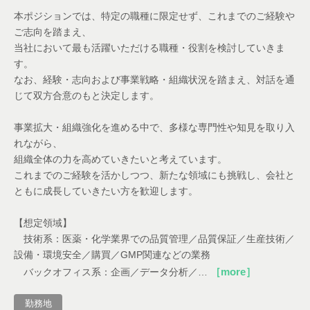
本ポジションでは、特定の職種に限定せず、これまでのご経験や
ご志向を踏まえ、
当社において最も活躍いただける職種・役割を検討していきま
す。
なお、経験・志向および事業戦略・組織状況を踏まえ、対話を通
じて双方合意のもと決定します。
事業拡大・組織強化を進める中で、多様な専門性や知見を取り入
れながら、
組織全体の力を高めていきたいと考えています。
これまでのご経験を活かしつつ、新たな領域にも挑戦し、会社と
ともに成長していきたい方を歓迎します。
【想定領域】
技術系：医薬・化学業界での品質管理／品質保証／生産技術／
設備・環境安全／購買／GMP関連などの業務
［more］
バックオフィス系：企画／データ分析／…
勤務地