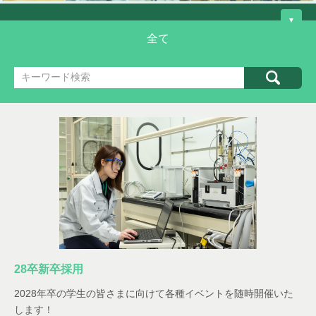
▼
全て
CLOSE
新卒（27卒）
中途
28卒新卒採用
2028年卒の学生の皆さまに向けて各種イベントを随時開催いた
します！